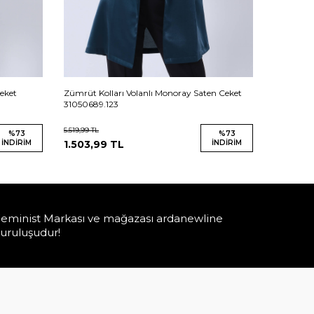
Ceket
Zümrüt Kolları Volanlı Monoray Saten Ceket
Beyaz Kol
31050689.123
31050689
5.519,99
TL
5.519,99
TL
%
73
%
73
İNDIRIM
1.503,99
TL
İNDIRIM
1.503,9
eminist Markası ve mağazası ardanewline
uruluşudur!