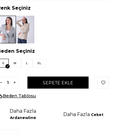
Renk Seçiniz
Beden Seçiniz
S
M
L
XL
SEPETE EKLE
Beden Tablosu
Daha Fazla
Daha Fazla
Ceket
Ardanewline