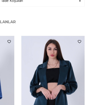
İade Koşulları
ILANLAR