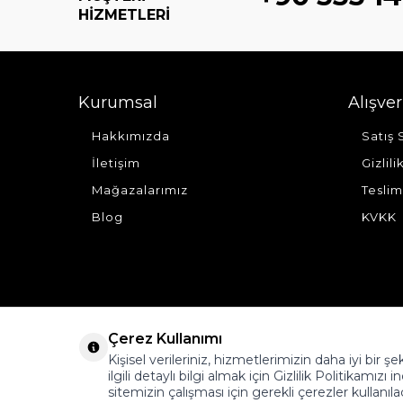
HIZMETLERI
Kurumsal
Alışver
Hakkımızda
Satış
İletişim
Gizlil
Mağazalarımız
Teslim
Blog
KVKK
Çerez Kullanımı
Kişisel verileriniz, hizmetlerimizin daha iyi bir 
ilgili detaylı bilgi almak için Gizlilik Politikamızı i
sitemizin çalışması için gerekli çerezler kullanıla