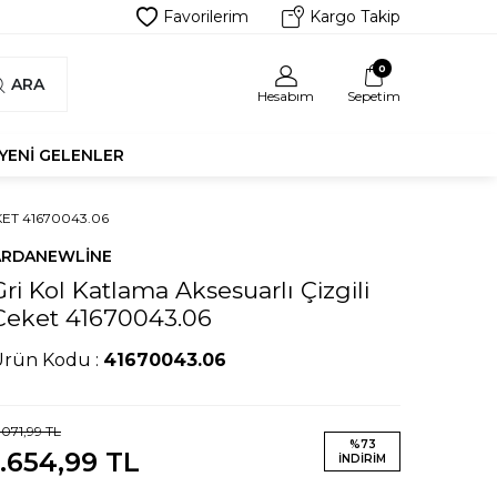
Favorilerim
Kargo Takip
0
ARA
Hesabım
Sepetim
YENI GELENLER
ET 41670043.06
ARDANEWLINE
Gri Kol Katlama Aksesuarlı Çizgili
Ceket 41670043.06
Ürün Kodu :
41670043.06
.071,99
TL
%
73
1.654,99
TL
İNDIRIM