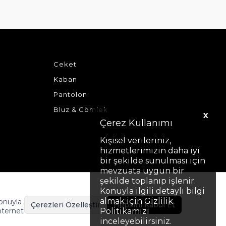
Ceket
Kaban
Pantolon
Bluz & Gömlek
X
Çerez Kullanımı
Kişisel verileriniz,
hizmetlerimizin daha iyi
bir şekilde sunulması için
mevzuata uygun bir
şekilde toplanıp işlenir.
Konuyla ilgili detaylı bilgi
almak için Gizlilik
Konuyla
Çerezleri Özelleştir
Hepsini Kabul Et
nternet
Politikamızı
inceleyebilirsiniz.