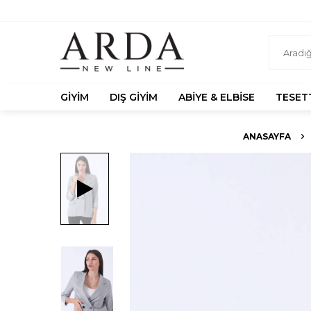
GIYIM
DIŞ GIYIM
ABIYE & ELBISE
TESET
ANASAYFA