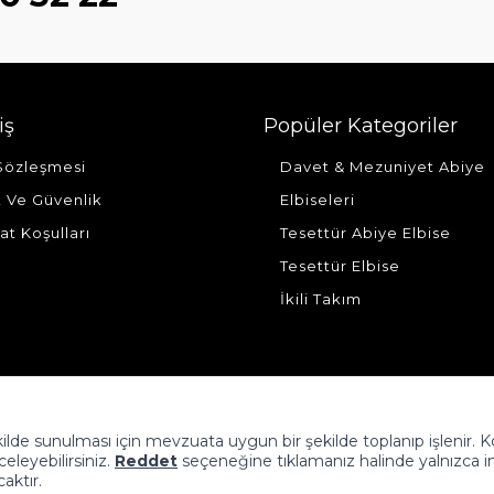
iş
Popüler Kategoriler
 Sözleşmesi
Davet & Mezuniyet Abiye
ik Ve Güvenlik
Elbiseleri
at Koşulları
Tesettür Abiye Elbise
Tesettür Elbise
İkili Takım
şekilde sunulması için mevzuata uygun bir şekilde toplanıp işlenir. 
nceleyebilirsiniz.
Reddet
seçeneğine tıklamanız halinde yalnızca i
caktır.