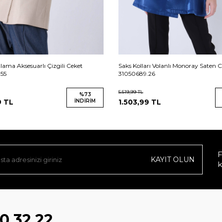
tlama Aksesuarlı Çizgili Ceket
Saks Kolları Volanlı Monoray Saten 
55
31050689.26
5.519,99
TL
%
73
9
TL
İNDIRIM
1.503,99
TL
F
KAYIT OLUN
k
0 32 22