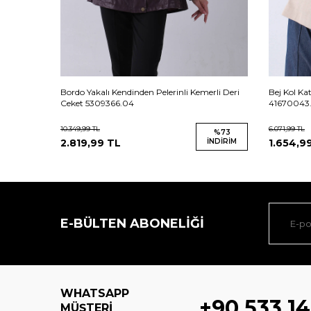
et
Bordo Yakalı Kendinden Pelerinli Kemerli Deri
Bej Kol Ka
Ceket 5309366.04
41670043.
10.349,99
TL
6.071,99
TL
%
73
%
73
İNDIRIM
2.819,99
TL
İNDIRIM
1.654,9
E-BÜLTEN ABONELIĞI
WHATSAPP
+90 533 14
MÜŞTERI