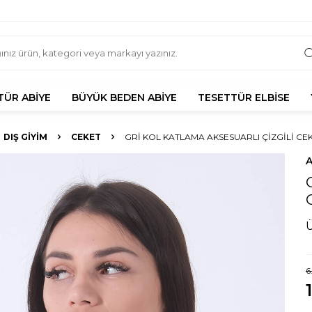
TÜR ABIYE
BÜYÜK BEDEN ABIYE
TESETTÜR ELBISE
DIŞ GIYIM
CEKET
GRI KOL KATLAMA AKSESUARLI ÇIZGILI CEK
6