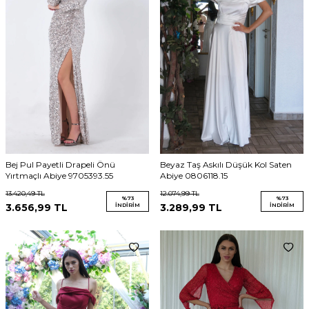
Bej Pul Payetli Drapeli Önü
Beyaz Taş Askılı Düşük Kol Saten
Yırtmaçlı Abiye 9705393.55
Abiye 0806118.15
13.420,49
TL
12.074,99
TL
%
73
%
73
3.656,99
TL
İNDIRIM
3.289,99
TL
İNDIRIM