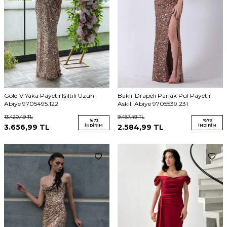
Gold V Yaka Payetli Işıltılı Uzun
Bakır Drapeli Parlak Pul Payetli
Abiye 9705495.122
Askılı Abiye 9705539.231
13.420,49
TL
9.487,49
TL
%
73
%
73
3.656,99
TL
İNDIRIM
2.584,99
TL
İNDIRIM