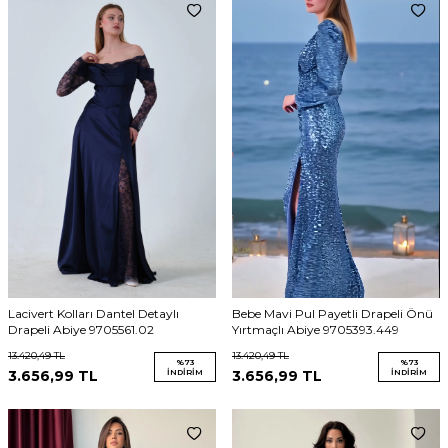
Lacivert Kolları Dantel Detaylı
Bebe Mavi Pul Payetli Drapeli Önü
Drapeli Abiye 9705561.02
Yırtmaçlı Abiye 9705393.449
13.420,49
TL
13.420,49
TL
%
73
%
73
3.656,99
TL
İNDIRIM
3.656,99
TL
İNDIRIM