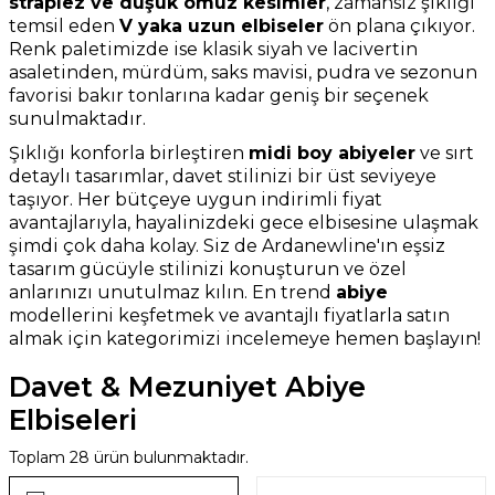
straplez ve düşük omuz kesimler
, zamansız şıklığı
temsil eden
V yaka uzun elbiseler
ön plana çıkıyor.
Renk paletimizde ise klasik siyah ve lacivertin
asaletinden, mürdüm, saks mavisi, pudra ve sezonun
favorisi bakır tonlarına kadar geniş bir seçenek
sunulmaktadır.
Şıklığı konforla birleştiren
midi boy abiyeler
ve sırt
detaylı tasarımlar, davet stilinizi bir üst seviyeye
taşıyor. Her bütçeye uygun indirimli fiyat
avantajlarıyla, hayalinizdeki gece elbisesine ulaşmak
şimdi çok daha kolay. Siz de Ardanewline'ın eşsiz
tasarım gücüyle stilinizi konuşturun ve özel
anlarınızı unutulmaz kılın. En trend
abiye
modellerini keşfetmek ve avantajlı fiyatlarla satın
almak için kategorimizi incelemeye hemen başlayın!
Davet & Mezuniyet Abiye
Elbiseleri
Toplam
28
ürün bulunmaktadır.