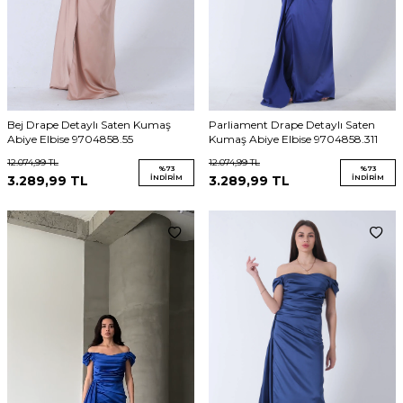
Bej Drape Detaylı Saten Kumaş
Parliament Drape Detaylı Saten
Abiye Elbise 9704858.55
Kumaş Abiye Elbise 9704858.311
12.074,99
TL
12.074,99
TL
%
73
%
73
3.289,99
TL
İNDIRIM
3.289,99
TL
İNDIRIM