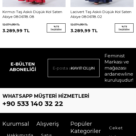
Kırmızı Taş Askılı Düşük Kol Saten
Lacivert Taş Askılı Düşük Kol Saten
Abiye 0806118.08
Abiye 0806118.02
12.074,99
TL
12.074,99
TL
%
73
%
73
3.289,99
TL
İNDIRIM
3.289,99
TL
İNDIRIM
Feminist
Markası ve
E-BÜLTEN
mağazası
KAYIT OLUN
ABONELIĞI
ardanewline
kuruluşudur!
WHATSAPP MÜŞTERI HIZMETLERI
+90 533 140 32 22
Kurumsal
Alışveriş
Popüler
Ceket
Kategoriler
Hakkımızda
Satış