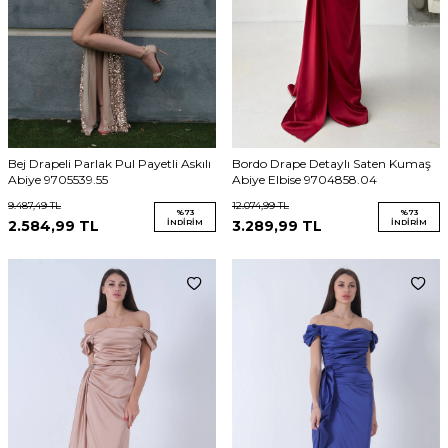
Bej Drapeli Parlak Pul Payetli Askılı
Bordo Drape Detaylı Saten Kumaş
Abiye 9705539.55
Abiye Elbise 9704858.04
9.487,49
TL
12.074,99
TL
%
73
%
73
2.584,99
TL
İNDIRIM
3.289,99
TL
İNDIRIM