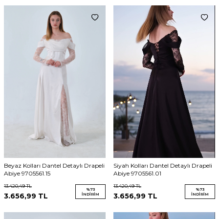
Beyaz Kolları Dantel Detaylı Drapeli
Siyah Kolları Dantel Detaylı Drapeli
Abiye 9705561.15
Abiye 9705561.01
13.420,49
TL
13.420,49
TL
%
73
%
73
3.656,99
TL
İNDIRIM
3.656,99
TL
İNDIRIM