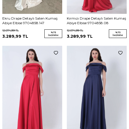
Ekru Drape Detaylı Saten Kumaş
Kırmızı Drape Detaylı Saten Kumaş
Abiye Elbise 9704858.147
Abiye Elbise 9704858.08
12.074,99
TL
12.074,99
TL
%
73
%
73
3.289,99
TL
İNDIRIM
3.289,99
TL
İNDIRIM