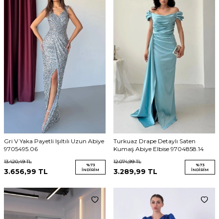
Gri V Yaka Payetli Işıltılı Uzun Abiye
Turkuaz Drape Detaylı Saten
9705495.06
Kumaş Abiye Elbise 9704858.14
13.420,49
TL
12.074,99
TL
%
73
%
73
3.656,99
TL
İNDIRIM
3.289,99
TL
İNDIRIM