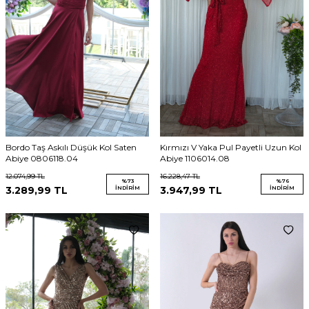
Bordo Taş Askılı Düşük Kol Saten
Kırmızı V Yaka Pul Payetli Uzun Kol
Abiye 0806118.04
Abiye 1106014.08
12.074,99
TL
16.228,47
TL
%
73
%
76
3.289,99
TL
İNDIRIM
3.947,99
TL
İNDIRIM