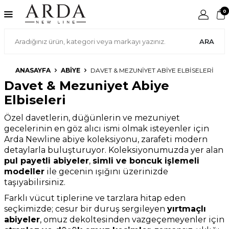
0
ARA
ANASAYFA
ABIYE
DAVET & MEZUNIYET ABIYE ELBISELERI
Davet & Mezuniyet Abiye
Elbiseleri
Özel davetlerin, düğünlerin ve mezuniyet
gecelerinin en göz alıcı ismi olmak isteyenler için
Arda Newline abiye koleksiyonu, zarafeti modern
detaylarla buluşturuyor. Koleksiyonumuzda yer alan
pul payetli abiyeler
,
simli ve boncuk işlemeli
modeller
ile gecenin ışığını üzerinizde
taşıyabilirsiniz.
Farklı vücut tiplerine ve tarzlara hitap eden
seçkimizde; cesur bir duruş sergileyen
yırtmaçlı
abiyeler
, omuz dekoltesinden vazgeçemeyenler için