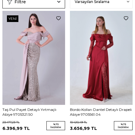
Filtre
YENI
Taş Pul Payet Detaylı Yırtmaçlı
Bordo Kolları Dantel Detaylı Drapeli
Abiye 9705321.50
Abiye 9705561.04
23.477,23
TL
13.420,49
TL
%
73
%
73
6.396,99
TL
İNDIRIM
3.656,99
TL
İNDIRIM