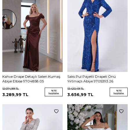
Kahve Drape Detaylı Saten Kumaş
Saks Pul Payetli Drapeli Önü
Abiye Elbise 9704858.05
Yırtmaçlı Abiye 9705393.26
12.074,99
TL
13.420,49
TL
%
73
%
73
3.289,99
TL
İNDIRIM
3.656,99
TL
İNDIRIM