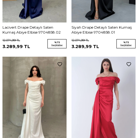
Lacivert Drape Detaylı Saten
Siyah Drape Detaylı Saten Kumaş
Kumaş Abiye Elbise 9704858.02
Abiye Elbise 9704858.01
12.074,99
TL
12.074,99
TL
%
73
%
73
3.289,99
TL
İNDIRIM
3.289,99
TL
İNDIRIM