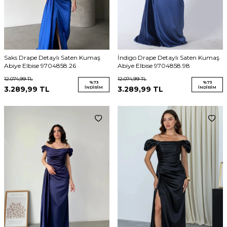
Saks Drape Detaylı Saten Kumaş
İndigo Drape Detaylı Saten Kumaş
Abiye Elbise 9704858.26
Abiye Elbise 9704858.98
12.074,99
TL
12.074,99
TL
%
73
%
73
3.289,99
TL
İNDIRIM
3.289,99
TL
İNDIRIM