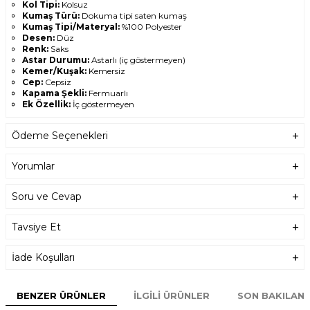
Kol Tipi:
Kolsuz
Kumaş Türü:
Dokuma tipi saten kumaş
Kumaş Tipi/Materyal:
%100 Polyester
Desen:
Düz
Renk:
Saks
Astar Durumu:
Astarlı (iç göstermeyen)
Kemer/Kuşak:
Kemersiz
Cep:
Cepsiz
Kapama Şekli:
Fermuarlı
Ek Özellik:
İç göstermeyen
Ortam:
Mezuniyet/Balo
Koleksiyon:
Düğün/Nikah
Ödeme Seçenekleri
Sezon:
Yaz
Ürün Silueti:
A-line
Dokuma:
Dokuma
Yorumlar
Menşei:
TR
Öne Çıkan Detaylar
Soru ve Cevap
Göğüs drapeli ve gloplu özel tasarım
Maxi boy şıklığıyla etkileyici görünüm
Kuyruklu form ile davetlerde fark yaratan duruş
Tavsiye Et
Model Ölçüleri
Boy: 1.80 cm
İade Koşulları
Göğüs: 88 cm
Bel: 69 cm
Basen: 94 cm
BENZER ÜRÜNLER
Numune Bedeni:
M/38
İLGILI ÜRÜNLER
SON BAKILAN
Yıkama Talimatı