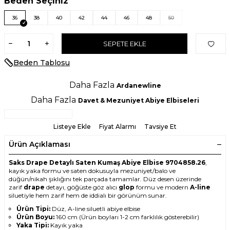
Beden Seçiniz
36
38
40
42
44
46
48
50
SEPETE EKLE
Beden Tablosu
Daha Fazla
Ardanewline
Daha Fazla
Davet & Mezuniyet Abiye Elbiseleri
Listeye Ekle
Fiyat Alarmı
Tavsiye Et
Ürün Açıklaması
Saks Drape Detaylı Saten Kumaş Abiye Elbise 9704858.26
,
kayık yaka formu ve saten dokusuyla mezuniyet/balo ve
düğün/nikah şıklığını tek parçada tamamlar. Düz desen üzerinde
zarif
drape
detayı, göğüste göz alıcı
glop
formu ve modern
A-line
siluetiyle hem zarif hem de iddialı bir görünüm sunar.
Ürün Tipi:
Düz, A-line siluetli abiye elbise
Ürün Boyu:
160 cm (Ürün boyları 1-2 cm farklılık gösterebilir)
Yaka Tipi:
Kayık yaka