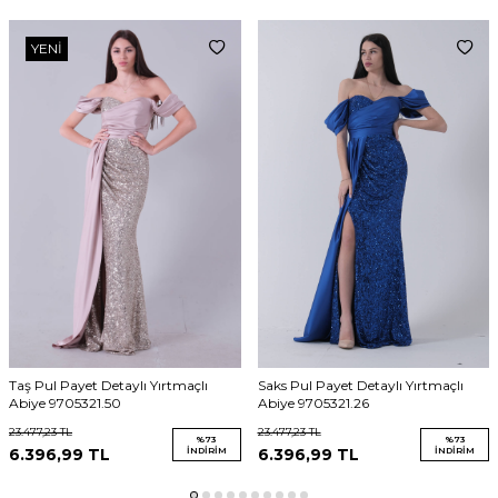
Kuru temizleme yapılabilir.
Dikkat!
Ürünlerimiz güvenlik bandı ile gönderilmektedir. Güvenlik
YENI
bandı olmayan ürünlerin iadesi kabul edilmeyecektir.
Taş Pul Payet Detaylı Yırtmaçlı
Saks Pul Payet Detaylı Yırtmaçlı
Abiye 9705321.50
Abiye 9705321.26
23.477,23
TL
23.477,23
TL
%
73
%
73
6.396,99
TL
İNDIRIM
6.396,99
TL
İNDIRIM