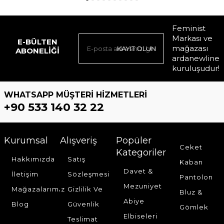
Feminist
Markası ve
E-BÜLTEN
mağazası
KAYIT OLUN
ABONELIĞI
ardanewline
kuruluşudur!
WHATSAPP MÜŞTERI HIZMETLERI
+90 533 140 32 22
Kurumsal
Alışveriş
Popüler
Ceket
Kategoriler
Hakkımızda
Satış
Kaban
Davet &
İletişim
Sözleşmesi
Pantolon
Mezuniyet
Mağazalarımız
Gizlilik Ve
Bluz &
Abiye
Blog
Güvenlik
Gömlek
Elbiseleri
Teslimat