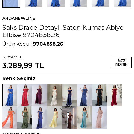
ARDANEWLINE
Saks Drape Detaylı Saten Kumaş Abiye
Elbise 9704858.26
Ürün Kodu :
9704858.26
12.074,99
TL
%
73
3.289,99
TL
İNDIRIM
Renk Seçiniz