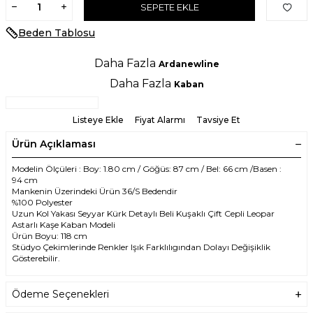
SEPETE EKLE
Beden Tablosu
Daha Fazla
Ardanewline
Daha Fazla
Kaban
Listeye Ekle
Fiyat Alarmı
Tavsiye Et
Ürün Açıklaması
Modelin Ölçüleri : Boy: 1.80 cm / Göğüs: 87 cm / Bel: 66 cm /Basen :
94 cm
Mankenin Üzerindeki Ürün 36/S Bedendir
%100 Polyester
Uzun Kol Yakası Seyyar Kürk Detaylı Beli Kuşaklı Çift Cepli Leopar
Astarlı Kaşe Kaban Modeli
Ürün Boyu: 118 cm
Stüdyo Çekimlerinde Renkler Işık Farklılıgından Dolayı Değişiklik
Gösterebilir.
Ödeme Seçenekleri