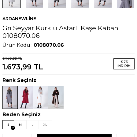
ARDANEWLINE
Gri Seyyar Kürklü Astarlı Kaşe Kaban
0108070.06
Ürün Kodu :
0108070.06
6.140,99
TL
%
73
1.673,99
TL
İNDIRIM
Renk Seçiniz
Beden Seçiniz
S
M
L
XL