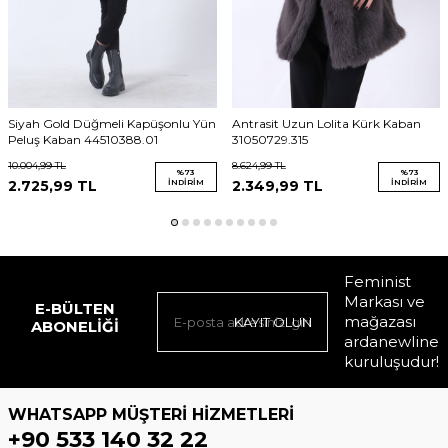
Siyah Gold Düğmeli Kapüşonlu Yün
Antrasit Uzun Lolita Kürk Kaban
Peluş Kaban 44510388.01
31050729.315
10.004,99
TL
8.624,99
TL
%
73
%
73
2.725,99
TL
İNDIRIM
2.349,99
TL
İNDIRIM
Feminist
Markası ve
E-BÜLTEN
mağazası
KAYIT OLUN
ABONELIĞI
ardanewline
kuruluşudur!
WHATSAPP MÜŞTERI HIZMETLERI
+90 533 140 32 22