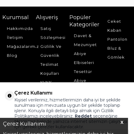
Kurumsal
Alışveriş
Popüler
Ceket
Kategoriler
Hakkımızda
Satış
Kaban
Davet &
İletişim
Sözleşmesi
Pantolon
Mezuniyet
Mağazalarımız
Gizlilik Ve
Bluz &
Abiye
Blog
Güvenlik
Gömlek
Elbiseleri
Teslimat
Tesettür
Koşulları
Abiye
KVKK
Elbise
Çerez Kullanımı
Tesettür
Kişisel verileriniz, hizmetlerimizin daha iyi bir şekilde
sunulması için mevzuata uygun bir şekilde toplanıp
Elbise
işlenir. Konuyla ilgili detaylı bilgi almak için Gizlilik
Politikamızı inceleyebilirsiniz.
Reddet
seçeneğine
İkili Takım
tıklamanız halinde yalnızca internet sitemizin çalışması
X
Çerez Kullanımı
için gerekli çerezler kullanılacaktır.