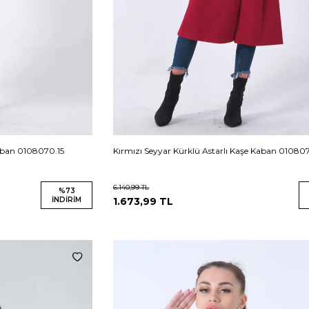
Kaban 0108070.15
Kırmızı Seyyar Kürklü Astarlı Kaşe Kaban 0108
6.140,99
TL
%
73
İNDIRIM
1.673,99
TL