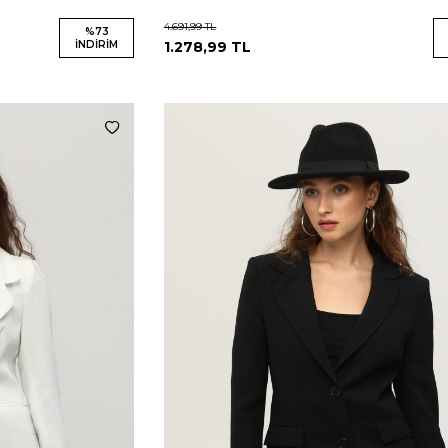
4.691,99
TL
%
73
İNDIRIM
1.278,99
TL