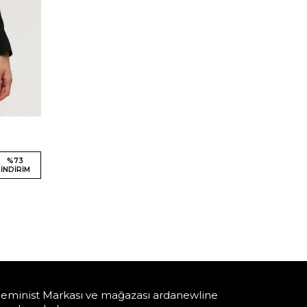
%
73
İNDIRIM
eminist Markası ve mağazası ardanewline