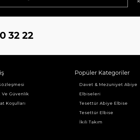
k
0 32 22
iş
Popüler Kategoriler
 Sözleşmesi
Davet & Mezuniyet Abiye
ik Ve Güvenlik
Elbiseleri
at Koşulları
Tesettür Abiye Elbise
Tesettür Elbise
İkili Takım