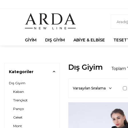
GIYIM
DIŞ GIYIM
ABIYE & ELBISE
TESET
Dış Giyim
Toplam
Kategoriler
Dış Giyim
Kaban
Trençkot
Panço
Ceket
Mont