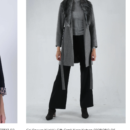
711561.02
Gri Seyyar Kürklü Çift Cepli Kaşe Kaban 0108080.06