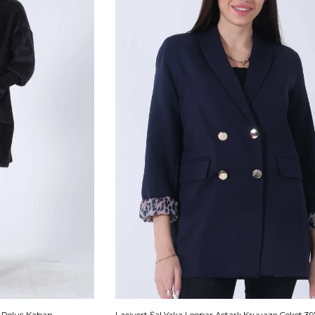
 Peluş Kaban
Lacivert Şal Yaka Leopar Astarlı Kruvaze Ceket 39