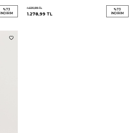
4.691,99
TL
%
73
%
73
İNDIRIM
1.278,99
TL
İNDIRIM