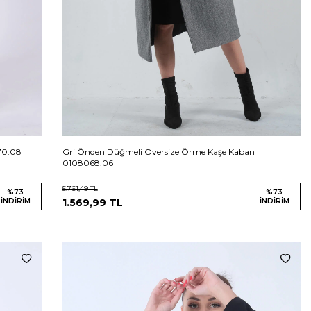
070.08
Gri Önden Düğmeli Oversize Örme Kaşe Kaban
0108068.06
5.761,49
TL
%
73
%
73
İNDIRIM
1.569,99
TL
İNDIRIM