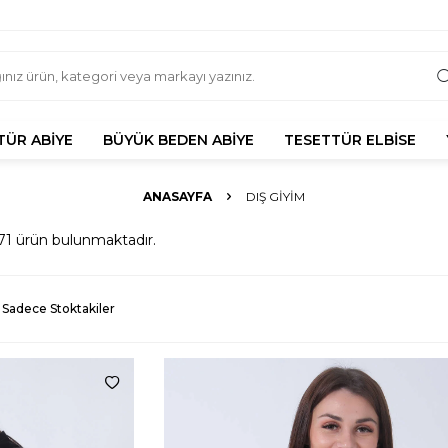
TÜR ABIYE
BÜYÜK BEDEN ABIYE
TESETTÜR ELBISE
ANASAYFA
DIŞ GIYIM
71
ürün bulunmaktadır.
Sadece Stoktakiler