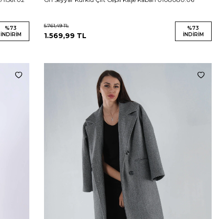
5.761,49
TL
%
73
%
73
İNDIRIM
1.569,99
TL
İNDIRIM