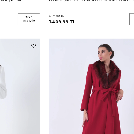
5.174,99
TL
%
73
İNDIRIM
1.409,99
TL