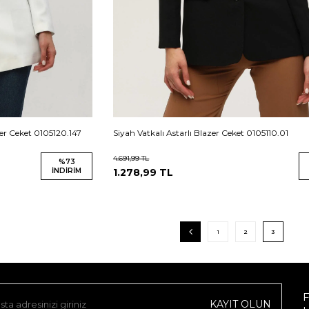
er Ceket 0105120.147
Siyah Vatkalı Astarlı Blazer Ceket 0105110.01
4.691,99
TL
%
73
İNDIRIM
1.278,99
TL
1
2
3
F
KAYIT OLUN