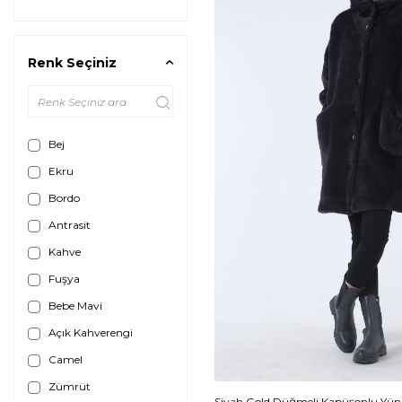
Renk Seçiniz
Bej
Ekru
Bordo
Antrasit
Kahve
Fuşya
Bebe Mavi
Açık Kahverengi
Camel
Zümrüt
Siyah Gold Düğmeli Kapüşonlu Yün