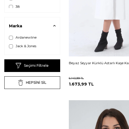
38
40
42
Marka
44
Ardanewline
Jack & Jones
Beyaz Seyyar Kürklü Astarlı Kaşe 
Seçimi Filtrele
6.140,99
TL
HEPSİNİ SİL
1.673,99
TL