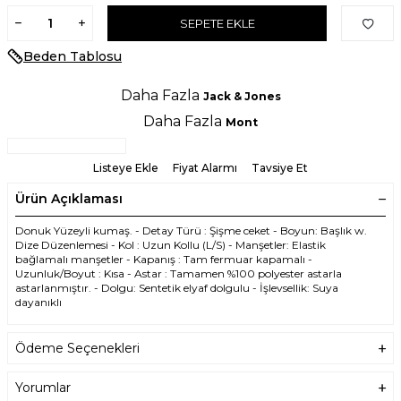
SEPETE EKLE
Beden Tablosu
Daha Fazla
Jack & Jones
Daha Fazla
Mont
Listeye Ekle
Fiyat Alarmı
Tavsiye Et
Ürün Açıklaması
Donuk Yüzeyli kumaş. - Detay Türü : Şişme ceket - Boyun: Başlık w.
Dize Düzenlemesi - Kol : Uzun Kollu (L/S) - Manşetler: Elastik
bağlamalı manşetler - Kapanış : Tam fermuar kapamalı -
Uzunluk/Boyut : Kısa - Astar : Tamamen %100 polyester astarla
astarlanmıştır. - Dolgu: Sentetik elyaf dolgulu - İşlevsellik: Suya
dayanıklı
Ödeme Seçenekleri
Yorumlar