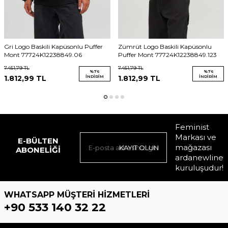
Gri Logo Baskili Kapüsonlu Puffer
Zümrüt Logo Baskili Kapüsonlu
Mont 77724K12238849.06
Puffer Mont 77724K12238849.123
7.451,79
TL
7.451,79
TL
%
76
%
76
1.812,99
TL
İNDIRIM
1.812,99
TL
İNDIRIM
Feminist
Markası ve
E-BÜLTEN
mağazası
KAYIT OLUN
ABONELIĞI
ardanewline
kuruluşudur!
WHATSAPP MÜŞTERI HIZMETLERI
+90 533 140 32 22