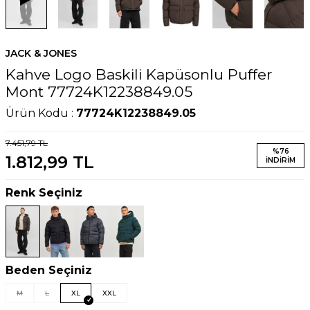
JACK & JONES
Kahve Logo Baskili Kapüsonlu Puffer
Mont 77724K12238849.05
Ürün Kodu :
77724K12238849.05
7.451,79
TL
%
76
1.812,99
TL
İNDIRIM
Renk Seçiniz
Beden Seçiniz
M
L
XL
XXL