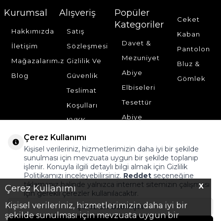
Kurumsal
Alışveriş
Popüler
Ceket
Kategoriler
Hakkımızda
Satış
Kaban
Davet &
İletişim
Sözleşmesi
Pantolon
Mezuniyet
Mağazalarımız
Gizlilik Ve
Bluz &
Abiye
Blog
Güvenlik
Gömlek
Elbiseleri
Teslimat
Tesettür
Koşulları
Abiye
KVKK
Elbise
Çerez Kullanımı
Tesettür
Kişisel verileriniz, hizmetlerimizin daha iyi bir şekilde
sunulması için mevzuata uygun bir şekilde toplanıp
Elbise
işlenir. Konuyla ilgili detaylı bilgi almak için Gizlilik
Politikamızı inceleyebilirsiniz.
Reddet
seçeneğine
İkili Takım
tıklamanız halinde yalnızca internet sitemizin çalışması
X
Çerez Kullanımı
için gerekli çerezler kullanılacaktır.
Kişisel verileriniz, hizmetlerimizin daha iyi bir
Çerezleri Özelleştir
şekilde sunulması için mevzuata uygun bir