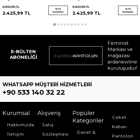
4571581.07
8.900,99
TL
8.900,99
TL
%
73
%
73
2.425,99
TL
İNDIRIM
2.425,99
TL
İNDIRIM
Feminist
Markası ve
E-BÜLTEN
mağazası
KAYIT OLUN
ABONELIĞI
ardanewline
kuruluşudur!
WHATSAPP MÜŞTERI HIZMETLERI
+90 533 140 32 22
Kurumsal
Alışveriş
Popüler
Ceket
Kategoriler
Hakkımızda
Satış
Kaban
Davet &
İletişim
Sözleşmesi
Pantolon