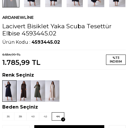
ARDANEWLINE
Lacivert Bisiklet Yaka Scuba Tesettür
Elbise 4593445.02
Ürün Kodu :
4593445.02
6.554,99
TL
%
73
1.785,99
TL
İNDIRIM
Renk Seçiniz
Beden Seçiniz
36
38
40
42
44