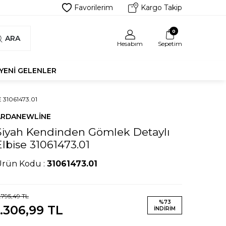
Favorilerim
Kargo Takip
0
ARA
Hesabım
Sepetim
YENI GELENLER
31061473.01
ARDANEWLINE
Siyah Kendinden Gömlek Detaylı
Elbise 31061473.01
Ürün Kodu :
31061473.01
.795,49
TL
%
73
1.306,99
TL
İNDIRIM