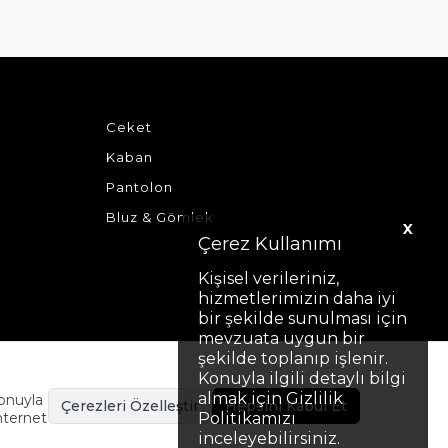
Ceket
Kaban
Pantolon
Bluz & Gömlek
X
Çerez Kullanımı
Kişisel verileriniz,
hizmetlerimizin daha iyi
bir şekilde sunulması için
mevzuata uygun bir
şekilde toplanıp işlenir.
Konuyla ilgili detaylı bilgi
almak için Gizlilik
Konuyla
Çerezleri Özelleştir
Hepsini Kabul Et
nternet
Politikamızı
inceleyebilirsiniz.