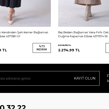
i Kendinden Şallı Kemer Bağlamalı
Bej Belden Bağlamalı Yaka Fırfır Det
bise 4571581.01
Düğme Kapamalı Elbise 4571574.55
8.348,99
TL
%
73
9
TL
İNDIRIM
2.274,99
TL
F
KAYIT OLUN
k
0 32 22