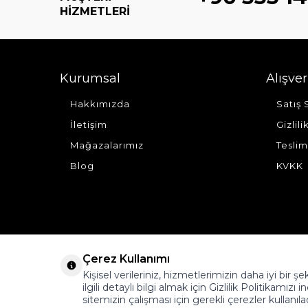
HIZMETLERI
Kurumsal
Alışver
Hakkımızda
Satış
İletişim
Gizlil
Mağazalarımız
Teslim
Blog
KVKK
Çerez Kullanımı
Kişisel verileriniz, hizmetlerimizin daha iyi bir 
ilgili detaylı bilgi almak için Gizlilik Politikamızı i
sitemizin çalışması için gerekli çerezler kullanıla