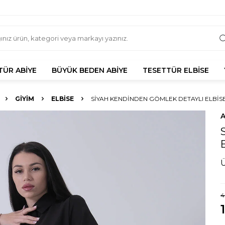
TÜR ABIYE
BÜYÜK BEDEN ABIYE
TESETTÜR ELBISE
GIYIM
ELBISE
SIYAH KENDINDEN GÖMLEK DETAYLI ELBISE 
4