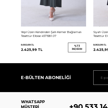
Elbise
Yeşil Üzeri Kendinden Şallı Kemer Bağlamalı
Siyah Üzer
Tesettür Elbise 4571581.07
Tesettür El
8.900,99
TL
8.900,99
TL
%
73
%
73
İNDIRIM
2.425,99
TL
İNDIRIM
2.425,9
E-BÜLTEN ABONELIĞI
WHATSAPP
+90 533 14
MÜŞTERI