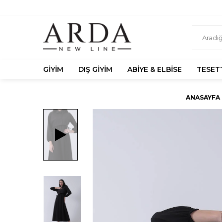
GIYIM
DIŞ GIYIM
ABIYE & ELBISE
TESET
ANASAYFA