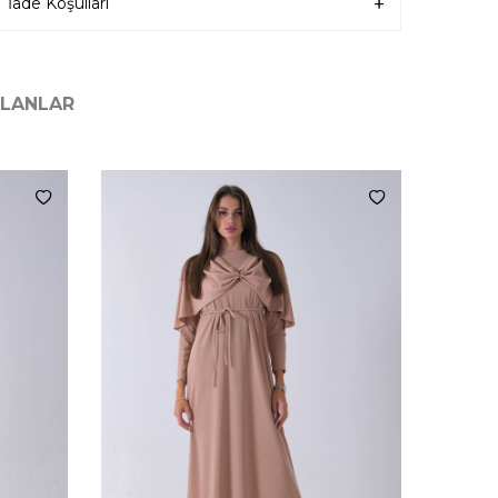
İade Koşulları
ILANLAR