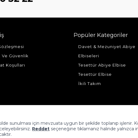
iş
Popüler Kategoriler
 Sözleşmesi
Davet & Mezuniyet Abiye
ik Ve Güvenlik
Elbiseleri
at Koşulları
Tesettür Abiye Elbise
Tesettür Elbise
İkili Takım
şekilde sunulması için mevzuata uygun bir şekilde toplanıp işlenir. 
nceleyebilirsiniz.
Reddet
seçeneğine tıklamanız halinde yalnızca i
caktır.