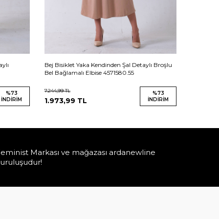
aylı
Bej Bisiklet Yaka Kendinden Şal Detaylı Broşlu
Haki Yaka 
Bel Bağlamalı Elbise 4571580.55
Kemerli S
7.244,99
TL
6.899,99
TL
%
73
%
73
İNDIRIM
1.973,99
TL
İNDIRIM
1.879,9
eminist Markası ve mağazası ardanewline
uruluşudur!