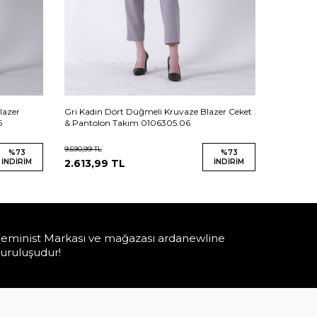
lazer
Gri Kadın Dört Düğmeli Kruvaze Blazer Ceket
Bej Kadın
6
& Pantolon Takım 0106305.06
& Pantol
9.590,99
TL
9.590,99
TL
%
73
%
73
İNDIRIM
2.613,99
TL
İNDIRIM
2.613,9
eminist Markası ve mağazası ardanewline
uruluşudur!