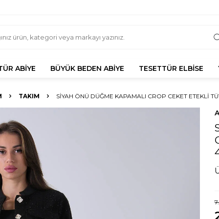
TÜR ABIYE
BÜYÜK BEDEN ABIYE
TESETTÜR ELBISE
M
TAKIM
SIYAH ÖNÜ DÜĞME KAPAMALI CROP CEKET ETEKLI TÜV
7