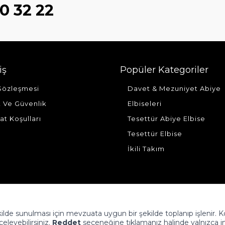
0 32 22
iş
Popüler Kategoriler
 Sözleşmesi
Davet & Mezuniyet Abiye
ik Ve Güvenlik
Elbiseleri
at Koşulları
Tesettür Abiye Elbise
Tesettür Elbise
İkili Takım
şekilde sunulması için mevzuata uygun bir şekilde toplanıp işlenir. 
nceleyebilirsiniz.
Reddet
seçeneğine tıklamanız halinde yalnızca i