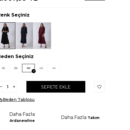
Renk Seçiniz
Beden Seçiniz
36
38
40
42
44
SEPETE EKLE
Beden Tablosu
Daha Fazla
Daha Fazla
Takım
Ardanewline