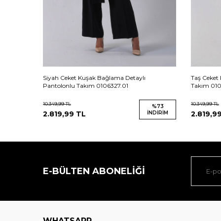
309.147
Siyah Ceket Kuşak Bağlama Detaylı
Taş Ceket
Pantolonlu Takım 0106327.01
Takım 010
10.349,99
TL
10.349,99
TL
%
73
%
73
İNDIRIM
2.819,99
TL
İNDIRIM
2.819,9
E-BÜLTEN ABONELIĞI
WHATSAPP