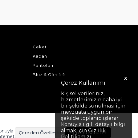
Ceket
Kaban
Pantolon
Bluz & Gömlek
X
Çerez Kullanımı
Kişisel verileriniz,
hizmetlerimizin daha iyi
bir şekilde sunulması için
mevzuata uygun bir
şekilde toplanıp işlenir.
Konuyla ilgili detaylı bilgi
almak için Gizlilik
Konuyla
Çerezleri Özelleştir
Hepsini Kabul Et
nternet
Politikamızı