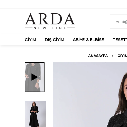
GIYIM
DIŞ GIYIM
ABIYE & ELBISE
TESET
ANASAYFA
GIYI