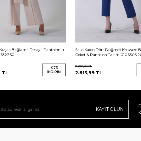
 Kuşak Bağlama Detaylı Pantolonlu
Saks Kadın Dört Düğmeli Kruvaze B
6327.50
Ceket & Pantolon Takım 0106305.2
9.590,99
TL
%
73
9
TL
İNDIRIM
2.613,99
TL
F
KAYIT OLUN
k