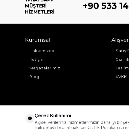
+90 533 14
MÜŞTERI
HIZMETLERI
Kurumsal
Alışver
Hakkımızda
Satış
İletişim
Gizlil
Mağazalarımız
Teslim
Blog
KVKK
Çerez Kullanımı
Kişisel verileriniz, hizmetlerimizin daha iyi bir 
ilgili detaylı bilgi almak için Gizlilik Politikamızı i