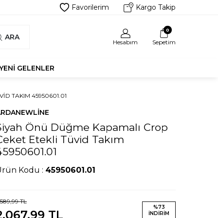
Favorilerim
Kargo Takip
0
ARA
Hesabım
Sepetim
YENI GELENLER
ID TAKIM 45950601.01
ARDANEWLINE
Siyah Önü Düğme Kapamalı Crop
Ceket Etekli Tüvid Takım
45950601.01
Ürün Kodu :
45950601.01
.589,99
TL
%
73
2.067,99
TL
İNDIRIM