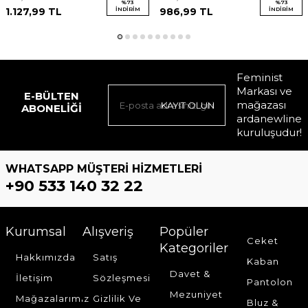
%
73
%
73
1.127,99
TL
İNDIRIM
986,99
TL
İNDIRIM
Feminist
Markası ve
E-BÜLTEN
mağazası
KAYIT OLUN
ABONELIĞI
ardanewline
kuruluşudur!
WHATSAPP MÜŞTERI HIZMETLERI
+90 533 140 32 22
Kurumsal
Alışveriş
Popüler
Ceket
Kategoriler
Hakkımızda
Satış
Kaban
Davet &
İletişim
Sözleşmesi
Pantolon
Mezuniyet
Mağazalarımız
Gizlilik Ve
Bluz &