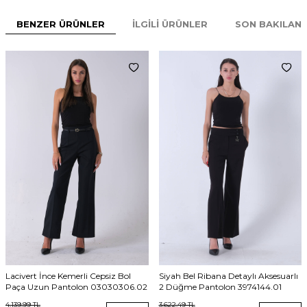
BENZER ÜRÜNLER
İLGILI ÜRÜNLER
SON BAKILAN
Lacivert İnce Kemerli Cepsiz Bol
Siyah Bel Ribana Detaylı Aksesuarlı
Paça Uzun Pantolon 03030306.02
2 Düğme Pantolon 3974144.01
4.139,99
TL
3.622,49
TL