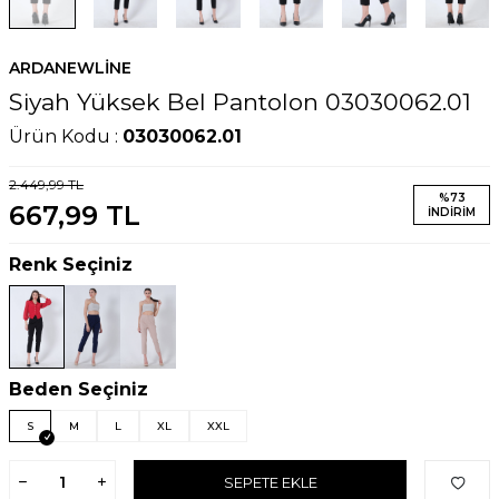
ARDANEWLINE
Siyah Yüksek Bel Pantolon 03030062.01
Ürün Kodu :
03030062.01
2.449,99
TL
%
73
667,99
TL
İNDIRIM
Renk Seçiniz
Beden Seçiniz
S
M
L
XL
XXL
SEPETE EKLE