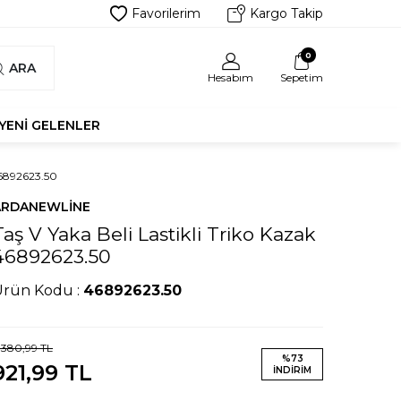
Favorilerim
Kargo Takip
0
ARA
Hesabım
Sepetim
YENI GELENLER
6892623.50
ARDANEWLINE
Taş V Yaka Beli Lastikli Triko Kazak
46892623.50
Ürün Kodu :
46892623.50
.380,99
TL
%
73
921,99
TL
İNDIRIM