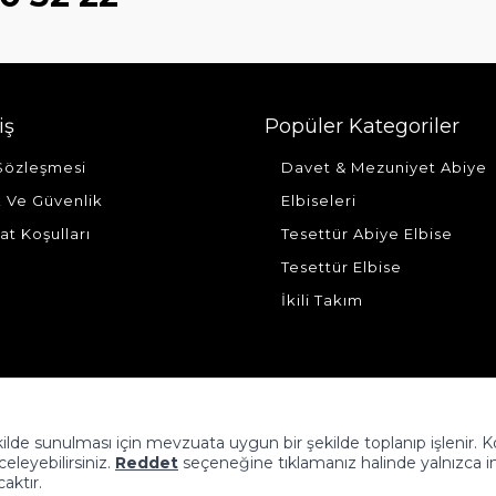
iş
Popüler Kategoriler
 Sözleşmesi
Davet & Mezuniyet Abiye
ik Ve Güvenlik
Elbiseleri
at Koşulları
Tesettür Abiye Elbise
Tesettür Elbise
İkili Takım
şekilde sunulması için mevzuata uygun bir şekilde toplanıp işlenir. 
nceleyebilirsiniz.
Reddet
seçeneğine tıklamanız halinde yalnızca i
caktır.