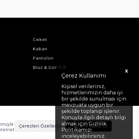
Ceket
Kaban
Pantolon
Bluz & Gömlek
X
Çerez Kullanımı
Kişisel verileriniz,
hizmetlerimizin daha iyi
bir şekilde sunulması için
mevzuata uygun bir
şekilde toplanıp işlenir.
Konuyla ilgili detaylı bilgi
almak için Gizlilik
Konuyla
Çerezleri Özelleştir
Hepsini Kabul Et
nternet
Politikamızı
inceleyebilirsiniz.