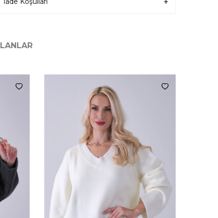
İade Koşulları
ILANLAR