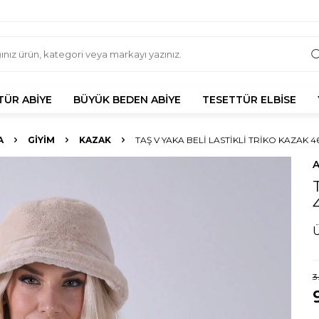
TÜR ABIYE
BÜYÜK BEDEN ABIYE
TESETTÜR ELBISE
A
GIYIM
KAZAK
TAŞ V YAKA BELI LASTIKLI TRIKO KAZAK 4
3