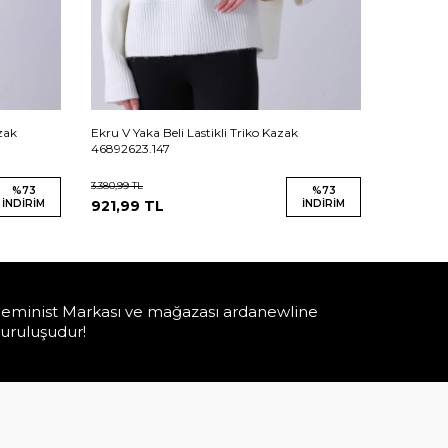
azak
Ekru V Yaka Beli Lastikli Triko Kazak
Zümrüt B
46892623.147
3.380,99
TL
1.724,99
TL
%
73
%
73
İNDIRIM
921,99
TL
İNDIRIM
499,99
eminist Markası ve mağazası ardanewline
uruluşudur!