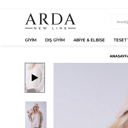
GIYIM
DIŞ GIYIM
ABIYE & ELBISE
TESET
ANASAYF