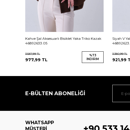
1
Kahve Şal Aksesuarlı Bisiklet Yaka Triko Kazak
Siyah V Ya
46892633.05
46892623.
3.587,99
TL
3.380,99
TL
%
73
%
73
İNDIRIM
977,99
TL
İNDIRIM
921,99
T
E-BÜLTEN ABONELIĞI
WHATSAPP
+90 533 14
MÜŞTERI