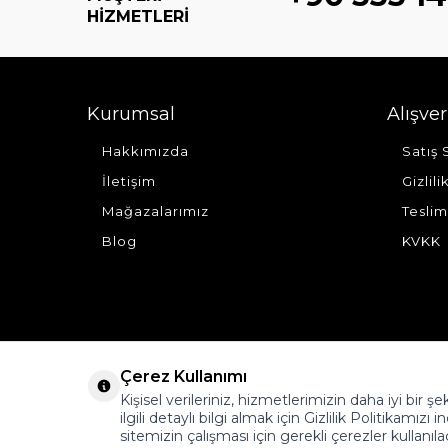
HIZMETLERI
Kurumsal
Alışver
Hakkımızda
Satış
İletişim
Gizlil
Mağazalarımız
Teslim
Blog
KVKK
Çerez Kullanımı
Kişisel verileriniz, hizmetlerimizin daha iyi bir 
ilgili detaylı bilgi almak için Gizlilik Politikamızı i
sitemizin çalışması için gerekli çerezler kullanıla