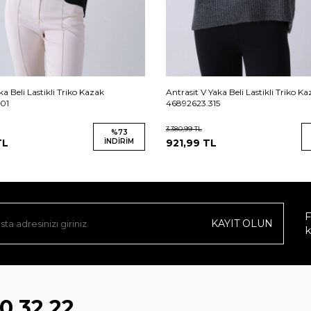
ka Beli Lastikli Triko Kazak
Antrasit V Yaka Beli Lastikli Triko K
01
46892623.315
3.380,99
TL
%
73
L
İNDIRIM
921,99
TL
F
KAYIT OLUN
k
0 32 22