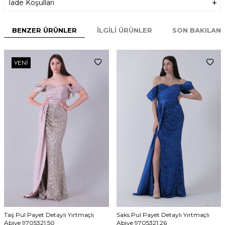
İade Koşulları
BENZER ÜRÜNLER
İLGILI ÜRÜNLER
SON BAKILAN
YENI
Taş Pul Payet Detaylı Yırtmaçlı
Saks Pul Payet Detaylı Yırtmaçlı
Abiye 9705321.50
Abiye 9705321.26