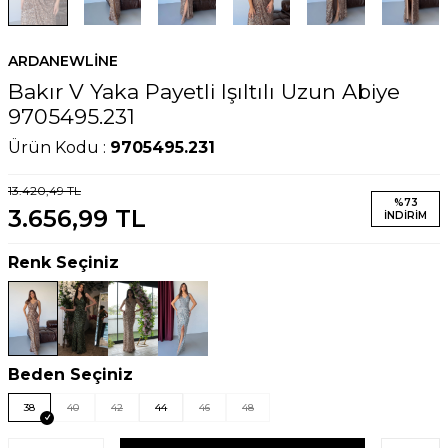
ARDANEWLINE
Bakır V Yaka Payetli Işıltılı Uzun Abiye
9705495.231
Ürün Kodu :
9705495.231
13.420,49
TL
%
73
3.656,99
TL
İNDIRIM
Renk Seçiniz
Beden Seçiniz
38
40
42
44
46
48