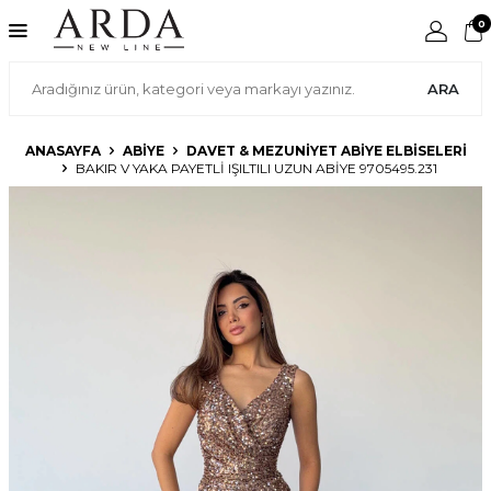
0
ARA
ANASAYFA
ABIYE
DAVET & MEZUNIYET ABIYE ELBISELERI
BAKIR V YAKA PAYETLI IŞILTILI UZUN ABIYE 9705495.231