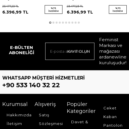
23.477,23
TL
23.477,23
TL
%
73
%
73
6.396,99
TL
İNDIRIM
6.396,99
TL
İNDIRIM
Feminist
Markası ve
E-BÜLTEN
mağazası
KAYIT OLUN
ABONELIĞI
ardanewline
kuruluşudur!
WHATSAPP MÜŞTERI HIZMETLERI
+90 533 140 32 22
Kurumsal
Alışveriş
Popüler
Ceket
Kategoriler
Hakkımızda
Satış
Kaban
Davet &
İletişim
Sözleşmesi
Pantolon