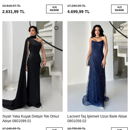
0801027.15
10.818,97
TL
17.249,99
TL
%
76
%
73
İNDIRIM
İNDIRIM
2.631,99
TL
4.699,99
TL
Siyah Yaka Kuşak Detaylı Tek Omuz
Lacivert Taş İşlemeli Uzun Balık Abiye
Abiye 0801099.01
0801056.02
17.249,99
TL
13.799,99
TL