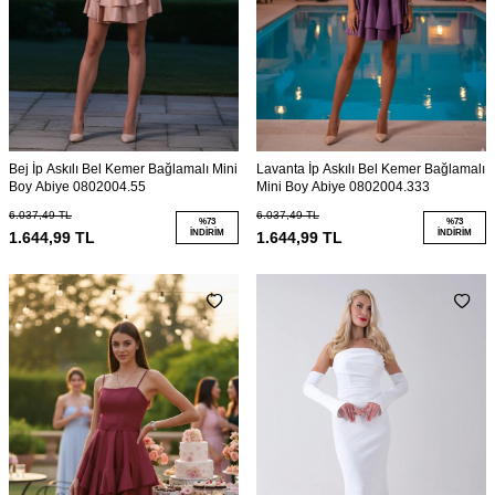
Bej İp Askılı Bel Kemer Bağlamalı Mini
Lavanta İp Askılı Bel Kemer Bağlamalı
Boy Abiye 0802004.55
Mini Boy Abiye 0802004.333
6.037,49
TL
6.037,49
TL
%
73
%
73
İNDIRIM
İNDIRIM
1.644,99
TL
1.644,99
TL