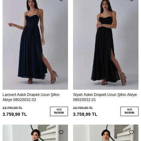
Lacivert Askılı Drapeli Uzun Şifon
Siyah Askılı Drapeli Uzun Şifon Abiye
Abiye 08020032.02
08020032.01
13.799,99
TL
13.799,99
TL
%
73
%
73
İNDIRIM
İNDIRIM
3.759,99
TL
3.759,99
TL