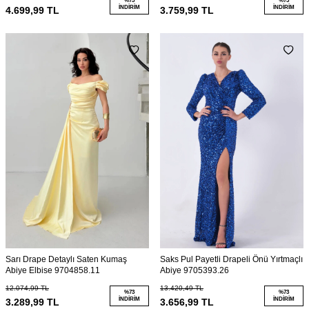
%
73
%
73
İNDIRIM
İNDIRIM
4.699,99
TL
3.759,99
TL
Sarı Drape Detaylı Saten Kumaş
Saks Pul Payetli Drapeli Önü Yırtmaçlı
Abiye Elbise 9704858.11
Abiye 9705393.26
12.074,99
TL
13.420,49
TL
%
73
%
73
İNDIRIM
İNDIRIM
3.289,99
TL
3.656,99
TL