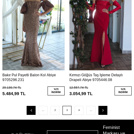
Bakır Pul Payetli Balon Kol Abiye
Kırmızı Göğüs Taş İşleme Detaylı
9705296.231
Drapeli Abiye 9705446.08
20.130,74
TL
12.557,74
TL
%
73
%
76
İNDIRIM
İNDIRIM
5.484,99
TL
3.054,99
TL
…
2
3
4
…
Feminist
Markası ve