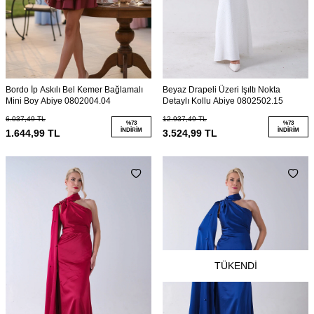
Bordo İp Askılı Bel Kemer Bağlamalı
Beyaz Drapeli Üzeri Işıltı Nokta
Mini Boy Abiye 0802004.04
Detaylı Kollu Abiye 0802502.15
6.037,49
TL
12.937,49
TL
%
73
%
73
İNDIRIM
İNDIRIM
1.644,99
TL
3.524,99
TL
TÜKENDI