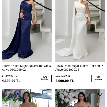
Lacivert Yaka Kuşak Detaylı Tek Omuz
Beyaz Yaka Kuşak Detaylı Tek Omuz
Abiye 0801099.02
Abiye 0801099.15
17.249,99
TL
17.249,99
TL
%
73
%
73
İNDIRIM
İNDIRIM
4.699,99
TL
4.699,99
TL