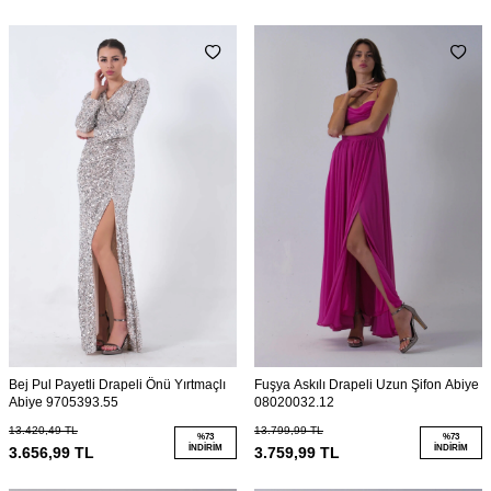
Bej Pul Payetli Drapeli Önü Yırtmaçlı
Fuşya Askılı Drapeli Uzun Şifon Abiye
Abiye 9705393.55
08020032.12
13.420,49
TL
13.799,99
TL
%
73
%
73
İNDIRIM
İNDIRIM
3.656,99
TL
3.759,99
TL