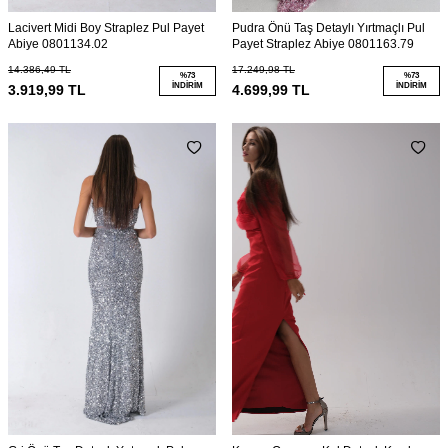
Lacivert Midi Boy Straplez Pul Payet
Pudra Önü Taş Detaylı Yırtmaçlı Pul
Abiye 0801134.02
Payet Straplez Abiye 0801163.79
14.386,49
TL
17.249,98
TL
%
73
%
73
İNDIRIM
İNDIRIM
3.919,99
TL
4.699,99
TL