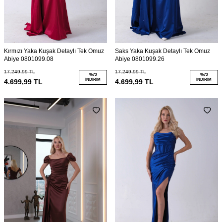
Kırmızı Yaka Kuşak Detaylı Tek Omuz
Saks Yaka Kuşak Detaylı Tek Omuz
Abiye 0801099.08
Abiye 0801099.26
17.249,99
TL
17.249,99
TL
%
73
%
73
İNDIRIM
İNDIRIM
4.699,99
TL
4.699,99
TL