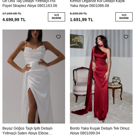
Gri Önü Taş Detaylı Yırtmaçlı Pul
Kırmızı Organze Kol Detaylı Kayık
Payet Straplez Abiye 0801163.06
Yaka Abiye 0801086.08
17.249,98
TL
6.209,99
TL
%
73
%
73
İNDIRIM
İNDIRIM
4.699,99
TL
1.691,99
TL
Beyaz Göğüs Taşlı Işıltı Detaylı
Bordo Yaka Kuşak Detaylı Tek Omuz
Yırtmaçlı Saten Abiye Elbise
Abiye 0801099.04