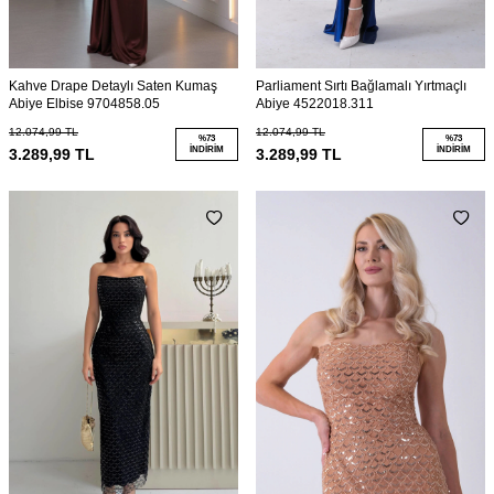
Kahve Drape Detaylı Saten Kumaş
Parliament Sırtı Bağlamalı Yırtmaçlı
Abiye Elbise 9704858.05
Abiye 4522018.311
12.074,99
TL
12.074,99
TL
%
73
%
73
İNDIRIM
İNDIRIM
3.289,99
TL
3.289,99
TL