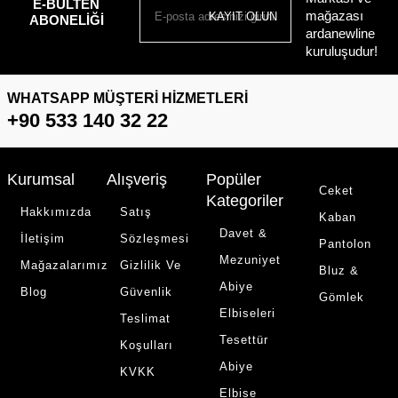
E-BÜLTEN
mağazası
KAYIT OLUN
ABONELIĞI
ardanewline
kuruluşudur!
WHATSAPP MÜŞTERI HIZMETLERI
+90 533 140 32 22
Kurumsal
Alışveriş
Popüler
Ceket
Kategoriler
Hakkımızda
Satış
Kaban
Davet &
İletişim
Sözleşmesi
Pantolon
Mezuniyet
Mağazalarımız
Gizlilik Ve
Bluz &
Abiye
Blog
Güvenlik
Gömlek
Elbiseleri
Teslimat
Tesettür
Koşulları
Abiye
KVKK
Elbise