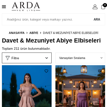
0
ARA
ANASAYFA
ABIYE
DAVET & MEZUNIYET ABIYE ELBISELERI
Davet & Mezuniyet Abiye Elbiseleri
Toplam
211
ürün bulunmaktadır.
Filtre