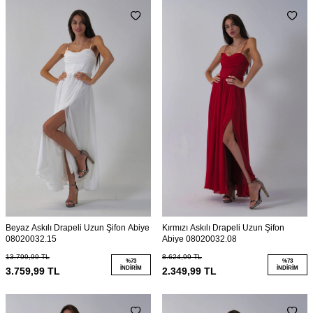
Beyaz Askılı Drapeli Uzun Şifon Abiye
Kırmızı Askılı Drapeli Uzun Şifon
08020032.15
Abiye 08020032.08
13.799,99
TL
8.624,99
TL
%
73
%
73
İNDIRIM
İNDIRIM
3.759,99
TL
2.349,99
TL