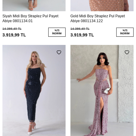
Siyah Midi Boy Straplez Pul Payet
Gold Midi Boy Straplez Pul Payet
Abiye 0801134.01
Abiye 0801134.122
14.386,49
TL
14.386,49
TL
%
73
%
73
İNDIRIM
İNDIRIM
3.919,99
TL
3.919,99
TL