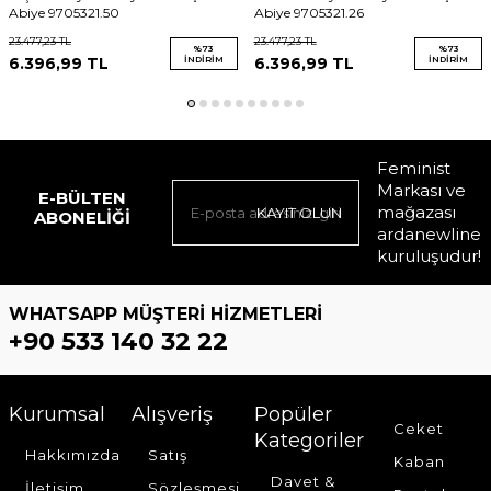
Abiye 9705321.50
Abiye 9705321.26
23.477,23
TL
23.477,23
TL
%
73
%
73
6.396,99
TL
İNDIRIM
6.396,99
TL
İNDIRIM
Feminist
Markası ve
E-BÜLTEN
mağazası
KAYIT OLUN
ABONELIĞI
ardanewline
kuruluşudur!
WHATSAPP MÜŞTERI HIZMETLERI
+90 533 140 32 22
Kurumsal
Alışveriş
Popüler
Ceket
Kategoriler
Hakkımızda
Satış
Kaban
Davet &
İletişim
Sözleşmesi