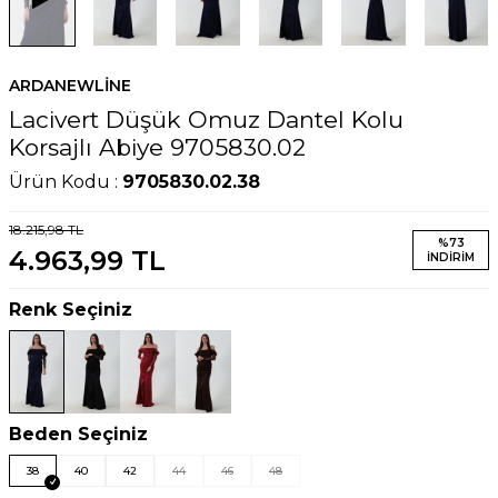
ARDANEWLINE
Lacivert Düşük Omuz Dantel Kolu
Korsajlı Abiye 9705830.02
Ürün Kodu :
9705830.02.38
18.215,98
TL
%
73
4.963,99
TL
İNDIRIM
Renk Seçiniz
Beden Seçiniz
38
40
42
44
46
48