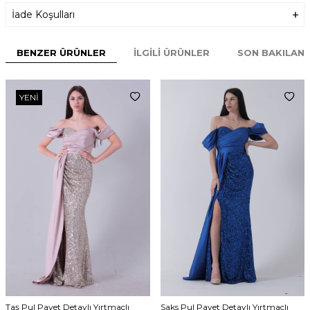
İade Koşulları
BENZER ÜRÜNLER
İLGILI ÜRÜNLER
SON BAKILAN
YENI
Taş Pul Payet Detaylı Yırtmaçlı
Saks Pul Payet Detaylı Yırtmaçlı