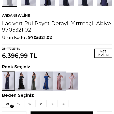
ARDANEWLINE
Lacivert Pul Payet Detaylı Yırtmaçlı Abiye
9705321.02
Ürün Kodu :
9705321.02
23.477,23
TL
%
73
6.396,99
TL
İNDIRIM
Renk Seçiniz
Beden Seçiniz
38
40
42
44
46
48