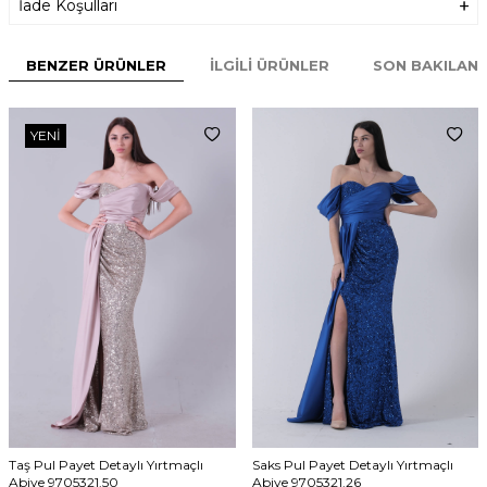
İade Koşulları
BENZER ÜRÜNLER
İLGILI ÜRÜNLER
SON BAKILAN
YENI
Taş Pul Payet Detaylı Yırtmaçlı
Saks Pul Payet Detaylı Yırtmaçlı
Abiye 9705321.50
Abiye 9705321.26