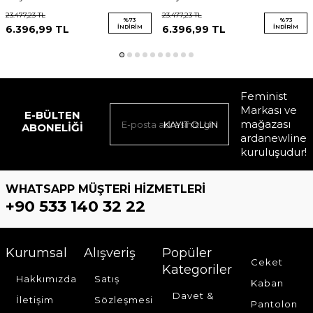
23.477,23
TL
23.477,23
TL
%
73
%
73
6.396,99
TL
İNDIRIM
6.396,99
TL
İNDIRIM
Feminist
Markası ve
E-BÜLTEN
mağazası
KAYIT OLUN
ABONELIĞI
ardanewline
kuruluşudur!
WHATSAPP MÜŞTERI HIZMETLERI
+90 533 140 32 22
Kurumsal
Alışveriş
Popüler
Ceket
Kategoriler
Hakkımızda
Satış
Kaban
Davet &
İletişim
Sözleşmesi
Pantolon