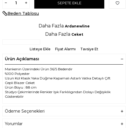
SEPETE EKLE
Beden Tablosu
Daha Fazla
Ardanewline
Daha Fazla
Ceket
Listeye Ekle
Fiyat Alarmı
Tavsiye Et
Ürün Açıklaması
Mankenin Üzerindeki Ürün 36/S Bedendir
%100 Polyester
Uzun Kol Klasik Yaka Düğme Kapamalı Astarlı Vatka Detaylı Çift
Cepli Blazer Ceket
Ürün Boyu : 88 cm
Stüdyo Çekimlerinde Renkler Işık Farklılıgından Dolayı Değişiklik
Gösterebilir
Ödeme Seçenekleri
Yorumlar