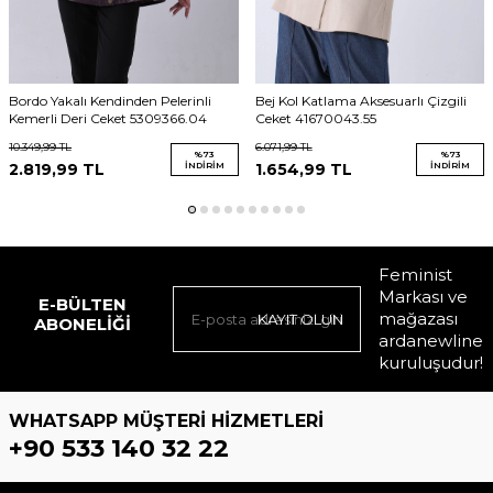
Bordo Yakalı Kendinden Pelerinli
Bej Kol Katlama Aksesuarlı Çizgili
Kemerli Deri Ceket 5309366.04
Ceket 41670043.55
10.349,99
TL
6.071,99
TL
%
73
%
73
2.819,99
TL
İNDIRIM
1.654,99
TL
İNDIRIM
Feminist
Markası ve
E-BÜLTEN
mağazası
KAYIT OLUN
ABONELIĞI
ardanewline
kuruluşudur!
WHATSAPP MÜŞTERI HIZMETLERI
+90 533 140 32 22