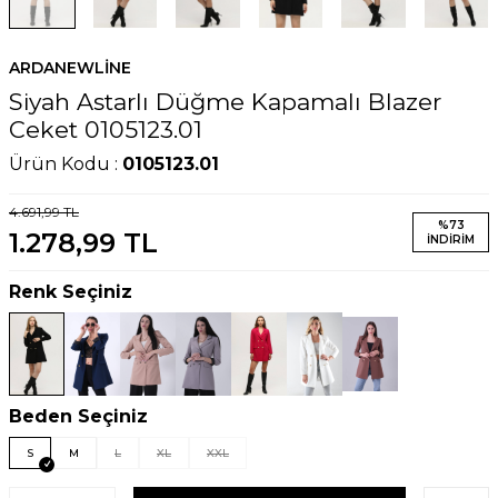
ARDANEWLINE
Siyah Astarlı Düğme Kapamalı Blazer
Ceket 0105123.01
Ürün Kodu :
0105123.01
4.691,99
TL
%
73
1.278,99
TL
İNDIRIM
Renk Seçiniz
Beden Seçiniz
S
M
L
XL
XXL