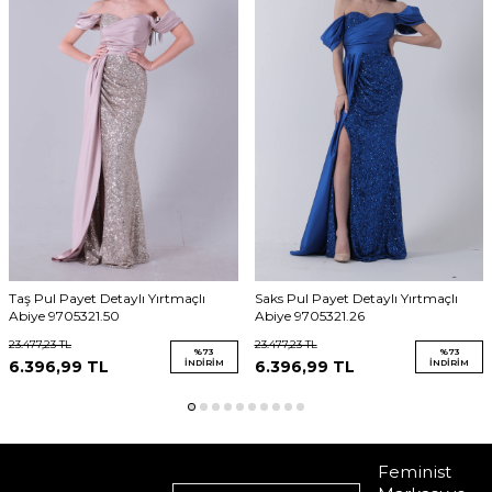
Taş Pul Payet Detaylı Yırtmaçlı
Saks Pul Payet Detaylı Yırtmaçlı
Abiye 9705321.50
Abiye 9705321.26
23.477,23
TL
23.477,23
TL
%
73
%
73
6.396,99
TL
İNDIRIM
6.396,99
TL
İNDIRIM
Feminist