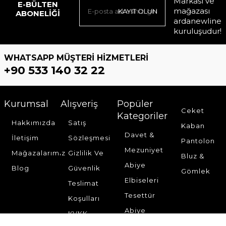
Markası ve
E-BÜLTEN
mağazası
KAYIT OLUN
ABONELIĞI
ardanewline
kuruluşudur!
WHATSAPP MÜŞTERI HIZMETLERI
+90 533 140 32 22
Kurumsal
Alışveriş
Popüler
Ceket
Kategoriler
Hakkımızda
Satış
Kaban
Davet &
İletişim
Sözleşmesi
Pantolon
Mezuniyet
Mağazalarımız
Gizlilik Ve
Bluz &
Abiye
Blog
Güvenlik
Gömlek
Elbiseleri
Teslimat
Tesettür
Koşulları
Abiye
KVKK
Elbise