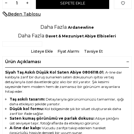
SEPETE EKLE
Beden Tablosu
Daha Fazla
Ardanewline
Daha Fazla
Davet & Mezuniyet Abiye Elbiseleri
Listeye Ekle
Fiyat Alarmı
Tavsiye Et
Ürün Açıklaması
Siyah Taş Askılı Düşük Kol Saten Abiye 0806118.01
, A-line dar
kalıbıyla zarif bir duruş sunarken saten dokusunun ışıltısı ve taş
detaylarıyla özel davetlerde göz alıcı bir stil yaratır. Şık kesimi
sayesinde hem modern hem de zamansız bir görünüm arayanlara
hitap eder.
Taş askılı tasarım:
Detaylarıyla görünümünüzü tamamlar, ışığı
daha etkileyici şekilde yansıtır.
Düşük kol formu:
Kol bölgesinde şık bir siluet oluşturarak daha
zarif bir ifade sağlar.
Saten kumaş görünümü ve parlak dokusu:
Abiye şıklığını
üst seviyeye taşır; fotoğraflarda da etkileyici görünür.
A-line dar kalıp:
Vücudu zarifçe takip ederken hareket
özgürlüğü hissiyle dengeli bir uyum sunar.