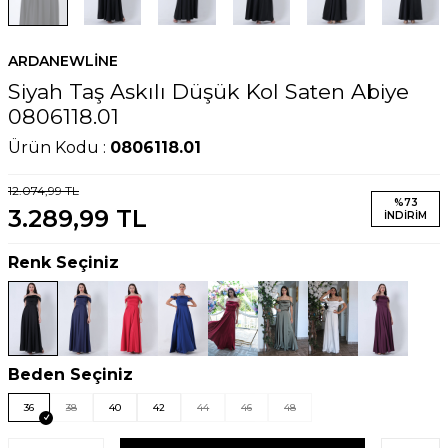
ARDANEWLINE
Siyah Taş Askılı Düşük Kol Saten Abiye
0806118.01
Ürün Kodu :
0806118.01
12.074,99
TL
%
73
3.289,99
TL
İNDIRIM
Renk Seçiniz
Beden Seçiniz
36
38
40
42
44
46
48