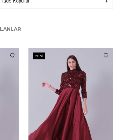
İade Koşulları
ILANLAR
YENI
YENI