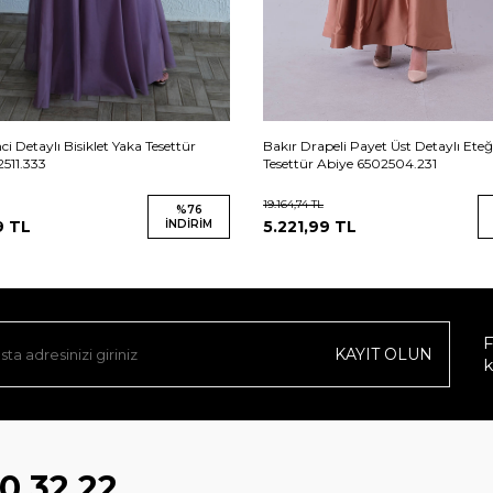
ci Detaylı Bisiklet Yaka Tesettür
Bakır Drapeli Payet Üst Detaylı Eteğ
511.333
Tesettür Abiye 6502504.231
19.164,74
TL
%
76
9
TL
İNDIRIM
5.221,99
TL
F
KAYIT OLUN
k
0 32 22