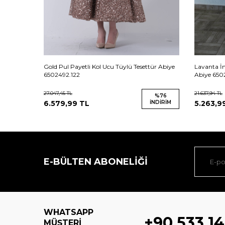
e Detaylı
Gold Pul Payetli Kol Ucu Tüylü Tesettür Abiye
Lavanta İn
6502492.122
Abiye 6502
27.047,45
TL
21.637,94
TL
%
73
%
76
İNDIRIM
6.579,99
TL
İNDIRIM
5.263,9
E-BÜLTEN ABONELIĞI
WHATSAPP
+90 533 14
MÜŞTERI