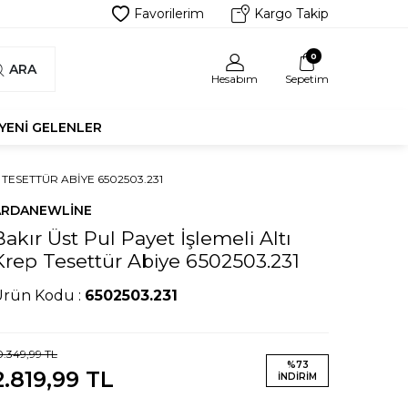
Favorilerim
Kargo Takip
0
ARA
Hesabım
Sepetim
YENI GELENLER
 TESETTÜR ABIYE 6502503.231
ARDANEWLINE
Bakır Üst Pul Payet İşlemeli Altı
Krep Tesettür Abiye 6502503.231
Ürün Kodu :
6502503.231
0.349,99
TL
%
73
2.819,99
TL
İNDIRIM