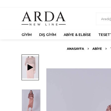
GIYIM
DIŞ GIYIM
ABIYE & ELBISE
TESET
ANASAYFA
ABIYE