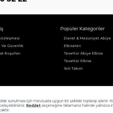
iş
Popüler Kategoriler
 Sözleşmesi
Davet & Mezuniyet Abiye
ik Ve Güvenlik
Elbiseleri
at Koşulları
Tesettür Abiye Elbise
Tesettür Elbise
İkili Takım
şekilde sunulması için mevzuata uygun bir şekilde toplanıp işlenir. 
nceleyebilirsiniz.
Reddet
seçeneğine tıklamanız halinde yalnızca i
caktır.