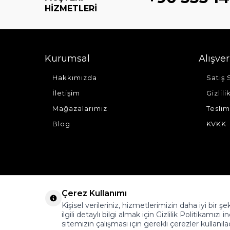
HIZMETLERI
Kurumsal
Alışver
Hakkımızda
Satış
İletişim
Gizlil
Mağazalarımız
Teslim
Blog
KVKK
Çerez Kullanımı
Kişisel verileriniz, hizmetlerimizin daha iyi bir 
ilgili detaylı bilgi almak için Gizlilik Politikamızı i
sitemizin çalışması için gerekli çerezler kullanıla