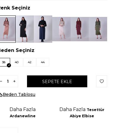
Renk Seçiniz
Beden Seçiniz
38
40
42
44
SEPETE EKLE
Beden Tablosu
Daha Fazla
Daha Fazla
Tesettür
Ardanewline
Abiye Elbise