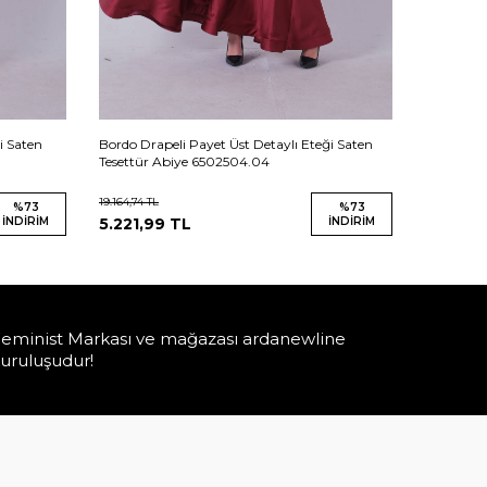
i Saten
Bordo Drapeli Payet Üst Detaylı Eteği Saten
Haki Drap
Tesettür Abiye 6502504.04
Tesettür 
19.164,74
TL
19.164,74
TL
%
73
%
73
İNDIRIM
5.221,99
TL
İNDIRIM
5.221,9
eminist Markası ve mağazası ardanewline
uruluşudur!