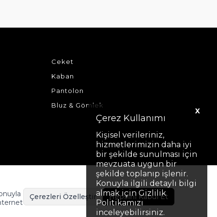
Ceket
Kaban
Pantolon
Bluz & Gömlek
X
Çerez Kullanımı
Kişisel verileriniz,
hizmetlerimizin daha iyi
bir şekilde sunulması için
mevzuata uygun bir
şekilde toplanıp işlenir.
Konuyla ilgili detaylı bilgi
almak için Gizlilik
Konuyla
Çerezleri Özelleştir
Hepsini Kabul Et
nternet
Politikamızı
inceleyebilirsiniz.