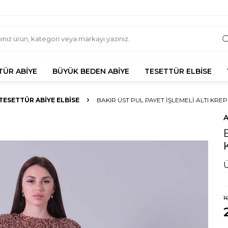
TÜR ABIYE
BÜYÜK BEDEN ABIYE
TESETTÜR ELBISE
TESETTÜR ABIYE ELBISE
BAKIR ÜST PUL PAYET İŞLEMELI ALTI KREP
1