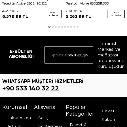
Tesettür Abiye 6502492.122
Tesettür Abiye 6502511.333
27.047,45
TL
21.637,94
TL
%
76
%
76
6.579,99
TL
İNDIRIM
5.263,99
TL
İNDIRIM
Feminist
Markası ve
E-BÜLTEN
mağazası
KAYIT OLUN
ABONELIĞI
ardanewline
kuruluşudur!
WHATSAPP MÜŞTERI HIZMETLERI
+90 533 140 32 22
Kurumsal
Alışveriş
Popüler
Ceket
Kategoriler
Hakkımızda
Satış
Kaban
Davet &
İletişim
Sözleşmesi