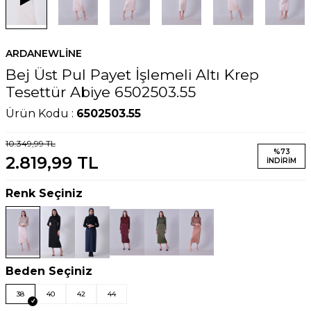
ARDANEWLINE
Bej Üst Pul Payet İşlemeli Altı Krep
Tesettür Abiye 6502503.55
Ürün Kodu :
6502503.55
10.349,99
TL
%
73
2.819,99
TL
İNDIRIM
Renk Seçiniz
Beden Seçiniz
38
40
42
44