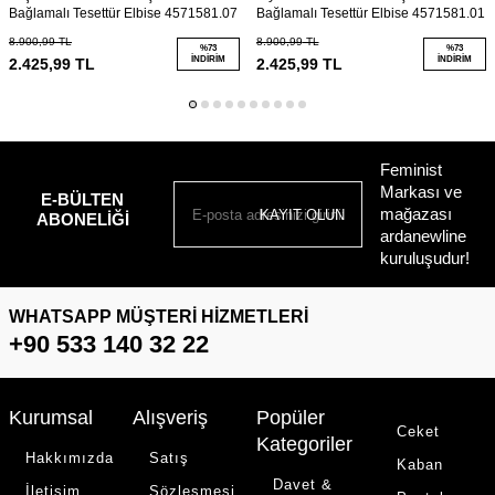
Bağlamalı Tesettür Elbise 4571581.07
Bağlamalı Tesettür Elbise 4571581.01
8.900,99
TL
8.900,99
TL
%
73
%
73
İNDIRIM
İNDIRIM
2.425,99
TL
2.425,99
TL
Feminist
Markası ve
E-BÜLTEN
mağazası
KAYIT OLUN
ABONELIĞI
ardanewline
kuruluşudur!
WHATSAPP MÜŞTERI HIZMETLERI
+90 533 140 32 22
Kurumsal
Alışveriş
Popüler
Ceket
Kategoriler
Hakkımızda
Satış
Kaban
Davet &
İletişim
Sözleşmesi