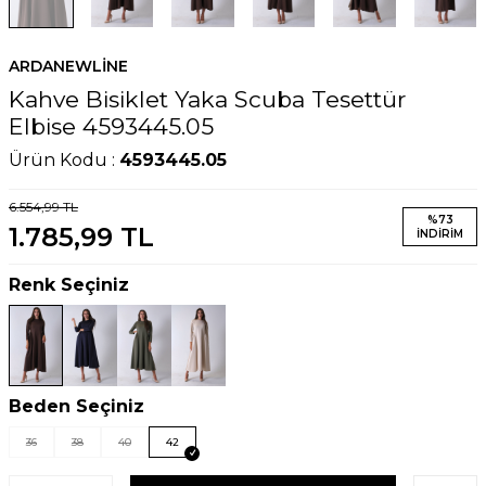
ARDANEWLINE
Kahve Bisiklet Yaka Scuba Tesettür
Elbise 4593445.05
Ürün Kodu :
4593445.05
6.554,99
TL
%
73
1.785,99
TL
İNDIRIM
Renk Seçiniz
Beden Seçiniz
36
38
40
42